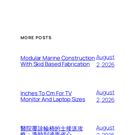
MORE POSTS
August
Modular Marine Construction
With Skid Based Fabrication
2, 2026
August
Inches To Cm For TV
Monitor And Laptop Sizes
2, 2026
August
醫院覆診輪椅的士接送攻
略：準時到達更省心