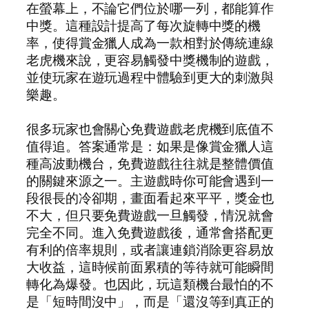
在螢幕上，不論它們位於哪一列，都能算作
中獎。這種設計提高了每次旋轉中獎的機
率，使得賞金獵人成為一款相對於傳統連線
老虎機來說，更容易觸發中獎機制的遊戲，
並使玩家在遊玩過程中體驗到更大的刺激與
樂趣。
很多玩家也會關心免費遊戲老虎機到底值不
值得追。答案通常是：如果是像賞金獵人這
種高波動機台，免費遊戲往往就是整體價值
的關鍵來源之一。主遊戲時你可能會遇到一
段很長的冷卻期，畫面看起來平平，獎金也
不大，但只要免費遊戲一旦觸發，情況就會
完全不同。進入免費遊戲後，通常會搭配更
有利的倍率規則，或者讓連鎖消除更容易放
大收益，這時候前面累積的等待就可能瞬間
轉化為爆發。也因此，玩這類機台最怕的不
是「短時間沒中」，而是「還沒等到真正的