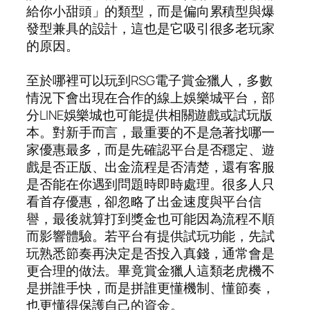
給你小甜頭」的類型，而是偏向累積型與爆
發型兼具的設計，這也是它吸引很多老玩家
的原因。
至於哪裡可以玩到RSG電子賞金獵人，多數
情況下會出現在合作的線上娛樂城平台，部
分LINE娛樂城也可能提供相關遊戲或試玩版
本。對新手而言，最重要的不是急著找哪一
家優惠最多，而是先確認平台是否穩定、遊
戲是否正版、出金流程是否清楚，還有客服
是否能在你遇到問題時即時處理。很多人只
看首存優惠，卻忽略了出金速度與平台信
譽，最後就算打到獎金也可能因為流程不順
而影響體驗。若平台有提供試玩功能，先試
玩熟悉節奏再決定是否投入真錢，通常會是
更合理的做法。畢竟賞金獵人這類老虎機不
是拼誰手快，而是拼誰更懂機制、懂節奏，
也更懂得保護自己的資金。