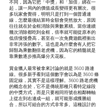
不同，因為它把「中獎」和「加倍」綁在一
起，讓一局內的價值成長變得更有層次。很
多玩家會覺得，明明只是打到一個普通連
線，怎麼最後結算時金額會突然放大，原因
往往就在於金框消除與乘數累積。當你連續
幾次消除都吃到金框，倍率就可能從原本的
低倍慢慢疊高，甚至在一次免費遊戲裡衝出
非常誇張的數字。這也是為什麼會有人把它
歸類為乘數翻倍老虎機，因為它的精髓就是
靠乘數逐步推高爆分天花板。
賞金獵人最常被拿來討論的就是 3600 路連
線。很多新手看到這個數字會以為是 3600 條
固定線，其實不是這樣理解。3600 路老虎機
的概念在於，它不是傳統那種只看特定線段
的中獎方式，而是只要相同符號在相鄰轉軸
上從左到右連成一組，就可能形成獲勝組
合，所以可組合的方式非常多。這種設計的