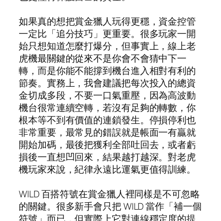
如果真的想把賞金獵人玩得更穩，資金控管
一定比「追分技巧」更重要。很多玩家一開
始只想知道怎麼打爆分，但事實上，線上老
虎機最關鍵的從來不是你會不會猜中下一
轉，而是你能不能撐到機台進入相對有利的
節奏。實務上，我會建議把每次投入的總資
金切成多段，不要一口氣重壓，因為高波動
機台很常連續空轉，若沒有足夠的轉數，你
根本等不到有價值的連鎖發生。停損停利也
非常重要，最常見的錯誤就是帳面一有贏就
開始加碼，最後把獲利全部吐回去，或者虧
損後一直想凹回來，結果越打越深。對老虎
機玩家來說，紀律永遠比運氣更值得訓練。
WILD 百搭符號在賞金獵人裡同樣是不可忽略
的關鍵。很多新手會只把 WILD 當作「補一個
符號」而已，但實際上它對連線穩定度的提