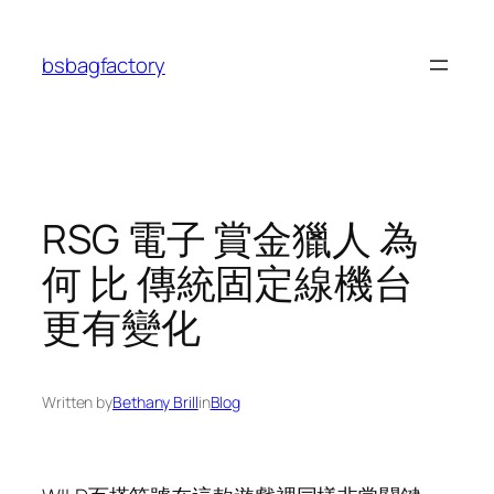
Skip
to
bsbagfactory
content
RSG 電子 賞金獵人 為
何 比 傳統固定線機台
更有變化
Written by
Bethany Brill
in
Blog