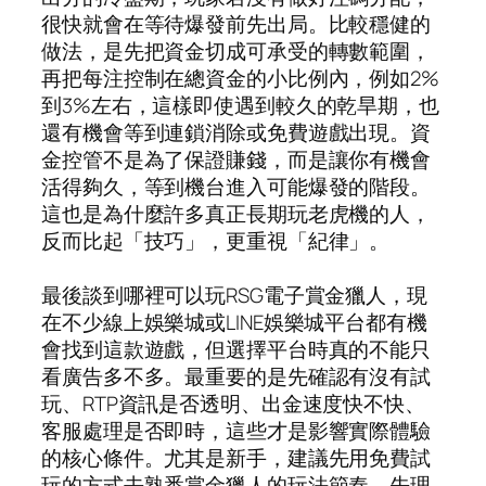
很快就會在等待爆發前先出局。比較穩健的
做法，是先把資金切成可承受的轉數範圍，
再把每注控制在總資金的小比例內，例如2%
到3%左右，這樣即使遇到較久的乾旱期，也
還有機會等到連鎖消除或免費遊戲出現。資
金控管不是為了保證賺錢，而是讓你有機會
活得夠久，等到機台進入可能爆發的階段。
這也是為什麼許多真正長期玩老虎機的人，
反而比起「技巧」，更重視「紀律」。
最後談到哪裡可以玩RSG電子賞金獵人，現
在不少線上娛樂城或LINE娛樂城平台都有機
會找到這款遊戲，但選擇平台時真的不能只
看廣告多不多。最重要的是先確認有沒有試
玩、RTP資訊是否透明、出金速度快不快、
客服處理是否即時，這些才是影響實際體驗
的核心條件。尤其是新手，建議先用免費試
玩的方式去熟悉賞金獵人的玩法節奏，先理