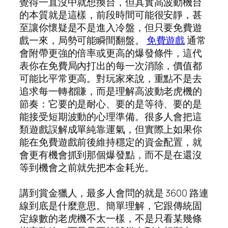
覺得一直沒中就想換台，但其實高波動機台
的本質就是這樣，前段時間可能很安靜，甚
至讓你懷疑是不是進入冷盤，但只要免費遊
戲一來，局勢可能瞬間翻盤。
免費遊戲
通常
會附帶更強的倍率或更高的爆發條件，這代
表你在免費局內打出的每一次消除，價值都
可能比平常更高。對玩家來說，重點不是去
追求每一轉都賺，而是理解高波動老虎機的
節奏：它要的是耐心、要的是等待、要的是
能接受短期波動的心理準備。很多人會把這
類遊戲誤解成單純靠運氣，但實際上如果你
能在免費遊戲前後維持穩定的資金配置，就
會更有機會抓到那個爆發點，而不是在還沒
等到機會之前就先把本金耗光。
講到賞金獵人，最多人會問的就是 3600 路連
線到底是什麼意思。簡單理解，它跟傳統固
定線數的老虎機不太一樣，不是只看某幾條