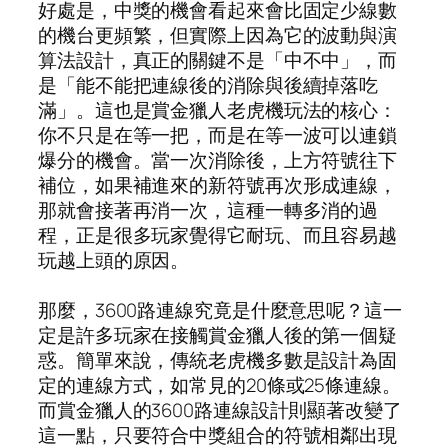
好處是，中獎的機會看起來會比固定少線數
的機台更頻繁，但實際上因為它的波動與演
算法設計，真正的關鍵不是「中不中」，而
是「能不能把連線後的消除與後續掉落吃
滿」。這也是賞金獵人老虎機玩法的核心：
你不只是在等一把，而是在等一波可以連鎖
爆分的機會。當一次消除後，上方符號往下
補位，如果補進來的新符號再次形成連線，
那就會接著再消一次，這種一轉多消的過
程，正是很多玩家覺得它耐玩、而且容易越
玩越上頭的原因。
那麼，3600路連線究竟是什麼意思呢？這一
定是許多玩家在接觸賞金獵人後的第一個疑
惑。簡單來說，傳統老虎機多數是設計為固
定的連線方式，如常見的20條或25條連線。
而賞金獵人的3600路連線設計則顯著改變了
這一點，只要符合中獎組合的符號相鄰出現