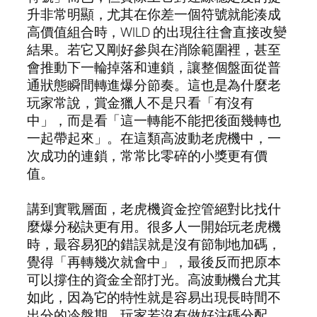
升非常明顯，尤其在你差一個符號就能湊成
高價值組合時，WILD 的出現往往會直接改變
結果。若它又剛好參與在消除範圍裡，甚至
會推動下一輪掉落和連鎖，讓整個盤面從普
通狀態瞬間轉進爆分節奏。這也是為什麼老
玩家常說，賞金獵人不是只看「有沒有
中」，而是看「這一轉能不能把後面幾轉也
一起帶起來」。在這類高波動老虎機中，一
次成功的連鎖，常常比零碎的小獎更有價
值。
講到實戰層面，老虎機資金控管絕對比找什
麼爆分秘訣更有用。很多人一開始玩老虎機
時，最容易犯的錯誤就是沒有節制地加碼，
覺得「再轉幾次就會中」，最後反而把原本
可以撐住的資金全部打光。高波動機台尤其
如此，因為它的特性就是容易出現長時間不
出分的冷盤期，玩家若沒有做好注碼分配，