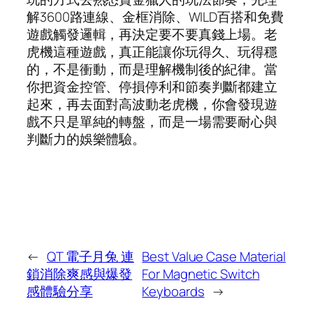
解3600路連線、金框消除、WILD百搭和免費
遊戲觸發邏輯，再決定要不要真錢上場。老
虎機這種遊戲，真正能讓你玩得久、玩得穩
的，不是衝動，而是理解機制後的紀律。當
你把資金控管、停損停利和節奏判斷都建立
起來，再去面對高波動老虎機，你會發現遊
戲不只是單純的轉盤，而是一場需要耐心與
判斷力的娛樂體驗。
←
QT 電子月兔 連
Best Value Case Material
鎖消除爽感與爆發
For Magnetic Switch
感體驗分享
Keyboards
→