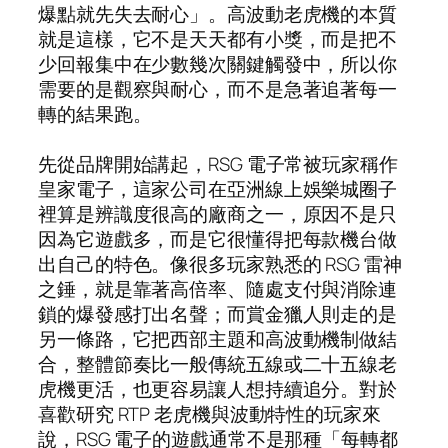
爆點就先失去耐心」。高波動老虎機的本質
就是這樣，它不是天天都有小獎，而是把不
少回報集中在少數幾次關鍵觸發中，所以你
需要的是觀察與耐心，而不是急著追著每一
轉的結果跑。
先從品牌開始講起，RSG 電子常被玩家稱作
皇家電子，這家公司在亞洲線上娛樂城圈子
裡算是辨識度很高的廠商之一，原因不是只
因為它遊戲多，而是它很懂得把每款機台做
出自己的特色。像很多玩家熟悉的 RSG 雷神
之錘，就是靠著高倍率、隨處支付與消除連
鎖的爆發感打出名聲；而賞金獵人則走的是
另一條路，它把西部主題和高波動機制做結
合，整體節奏比一般傳統五線或二十五線老
虎機更活，也更容易讓人想持續追分。對於
喜歡研究 RTP 老虎機與波動特性的玩家來
說，RSG 電子的遊戲通常不是那種「每轉都