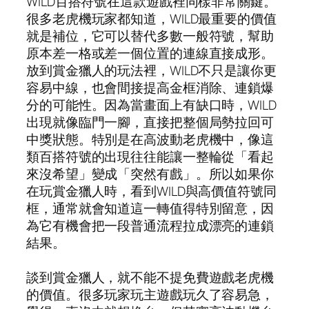
WILD百搭符號在這款遊戲裡同樣非常關鍵。
很多老虎機玩家都知道，WILD最重要的價值
就是補位，它可以替代多數一般符號，幫助
原本差一格或差一個位置的連線直接成形。
放到賞金獵人的玩法裡，WILD不只是讓你更
容易中線，也會間接提高金框消除、連鎖爆
分的可能性。因為當畫面上有缺口時，WILD
出現就像臨門一腳，直接把整個局勢拉回可
中獎狀態。特別是在高波動老虎機中，像這
類百搭符號的出現往往能讓一整輪從「看起
來沒希望」變成「突然有戲」。所以如果你
在玩賞金獵人時，看到WILD與高價值符號同
框，通常就會知道這一轉值得特別留意，因
為它有機會把一段普通流程拉成漂亮的連鎖
結果。
談到賞金獵人，就不能不提免費遊戲老虎機
的價值。很多玩家玩主遊戲玩久了容易急，