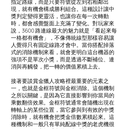
指定路線，而是只要符號從左到右相鄰出
現，就有機會構成勝利組合。這種設計讓中
獎判定變得更靈活，也讓你在每一次轉動
時，都會感覺盤面上充滿了變化。對玩家來
說，3600 路連線最大的魅力就是「看起來每
一格都有機會」，不像傳統線型那樣容易讓
人覺得只有固定線路才會中。當你搭配掉落
式的消除機制來看，就會更明白這台機器的
強項不是單次小獎，而是透過不斷補位、連
消與再觸發，把一轉的價值累積上去。
接著要談賞金獵人攻略裡最重要的元素之
一，也就是金框符號與金框消除。這個機制
之所以關鍵，是因為它直接影響到你當局的
乘數翻倍效果。金框符號通常會隨機出現在
轉軸上的某些位置，當它參與到有效的中獎
消除時，就有機會把獎金倍數累積起來。這
種機制和一般只有單純配線中獎的老虎機很