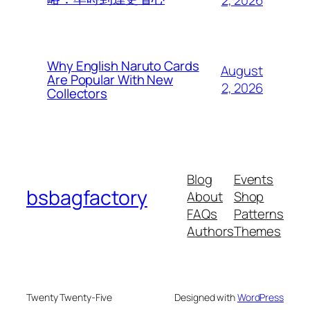
2, 2026
Why English Naruto Cards
August
Are Popular With New
2, 2026
Collectors
Blog
Events
bsbagfactory
About
Shop
FAQs
Patterns
Authors
Themes
Twenty Twenty-Five
Designed with
WordPress