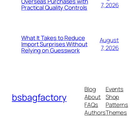
Overseas Purchases with
7, 2026
Practical Quality Controls
What It Takes to Reduce
August
Import Surprises Without
7, 2026
Relying on Guesswork
Blog
Events
bsbagfactory
About
Shop
FAQs
Patterns
Authors
Themes