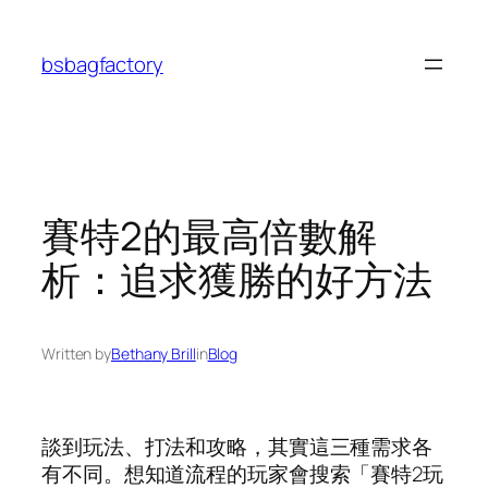
Skip
to
bsbagfactory
content
賽特2的最高倍數解
析：追求獲勝的好方法
Written by
Bethany Brill
in
Blog
談到玩法、打法和攻略，其實這三種需求各
有不同。想知道流程的玩家會搜索「賽特2玩