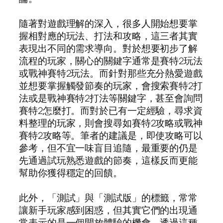
隨著對遊戲理解的深入，很多人開始想要掌
握相對應的玩法、打法和攻略，這三者其實
表現出不同的需求導向。對於想要初步了解
流程的玩家，關心的關鍵字通常是賽特2玩法
或戰神賽特2玩法。而針對那些充分熱愛遊戲
並想要掌握觸發節奏的玩家，會搜索賽特2打
法或是戰神賽特2打法等關鍵字，甚至會詢問
賽特2怎麼打。而對於已有一定經驗，尋求資
料整理的玩家，則會搜尋如賽特2攻略或戰神
賽特2攻略等。筆者的建議是，即使攻略可以
參考，但不宜一味盲目追隨，最重要的仍是
先通過試玩熟悉遊戲的節奏，這樣反而更能
幫助你獲得穩定的回饋。
此外，「測試」與「測試版」的標籤，常常
讓新手玩家感到困惑，但其實它們的出現通
常表示的是一個開放體驗的機會。透過這種