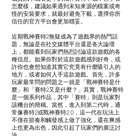
怎麼樣，建議如果遇到未知來源的檔案或奇
怪的安裝要求，就最好避免下載，選擇你所
信任的官方平台會更加穩妥。
近期戰神賽特2無疑成為了遊戲界的熱門話
題，無論是在社交媒體平台還是各大論壇
上，都能看到玩家們熱烈討論這款遊戲的各
種信息。如果你對於這款遊戲感到好奇，或
許你也會想知道其實它究竟有什麼吸引人的
地方，或者如何入手這款遊戲。首先，許多
玩家最常問的問題之一就是「戰神賽特是什
麼」和「賽特2又是什麼？」其實，戰神賽特
是一個系列作品，其中「賽特」則是玩家對
該機台的簡稱。當然，進入到第二代時，通
常像賽特2或戰神賽特2.0，這一代在玩法上
不僅在節奏和觸發感上做了強化，還在爽感
上也更為出色，因此引起了玩家們的廣泛討
論。