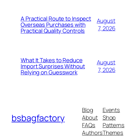
A Practical Route to Inspect
August
Overseas Purchases with
7, 2026
Practical Quality Controls
What It Takes to Reduce
August
Import Surprises Without
7, 2026
Relying on Guesswork
Blog
Events
bsbagfactory
About
Shop
FAQs
Patterns
Authors
Themes