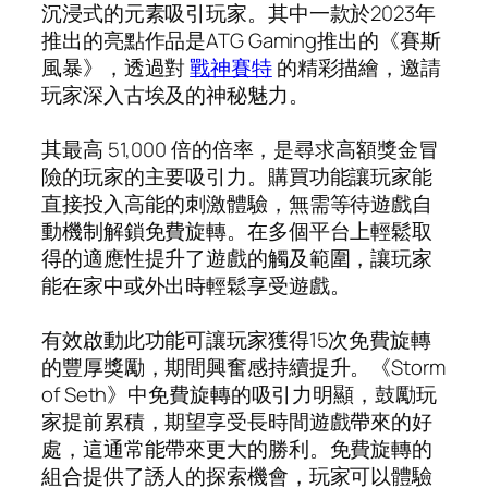
沉浸式的元素吸引玩家。其中一款於2023年
推出的亮點作品是ATG Gaming推出的《賽斯
風暴》，透過對
戰神賽特
的精彩描繪，邀請
玩家深入古埃及的神秘魅力。
其最高 51,000 倍的倍率，是尋求高額獎金冒
險的玩家的主要吸引力。購買功能讓玩家能
直接投入高能的刺激體驗，無需等待遊戲自
動機制解鎖免費旋轉。在多個平台上輕鬆取
得的適應性提升了遊戲的觸及範圍，讓玩家
能在家中或外出時輕鬆享受遊戲。
有效啟動此功能可讓玩家獲得15次免費旋轉
的豐厚獎勵，期間興奮感持續提升。《Storm
of Seth》中免費旋轉的吸引力明顯，鼓勵玩
家提前累積，期望享受長時間遊戲帶來的好
處，這通常能帶來更大的勝利。免費旋轉的
組合提供了誘人的探索機會，玩家可以體驗