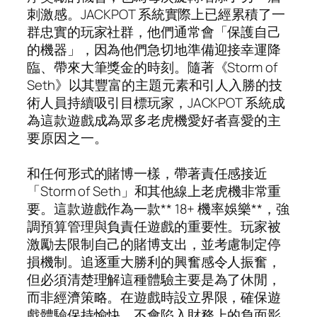
刺激感。JACKPOT 系統實際上已經累積了一
群忠實的玩家社群，他們通常會「保護自己
的機器」，因為他們急切地準備迎接幸運降
臨、帶來大筆獎金的時刻。隨著《Storm of
Seth》以其豐富的主題元素和引人入勝的技
術人員持續吸引目標玩家，JACKPOT 系統成
為這款遊戲成為眾多老虎機愛好者喜愛的主
要原因之一。
和任何形式的賭博一樣，帶著責任感接近
「Storm of Seth」和其他線上老虎機非常重
要。這款遊戲作為一款** 18+ 機率娛樂**，強
調預算管理與負責任遊戲的重要性。玩家被
激勵去限制自己的賭博支出，並考慮制定停
損機制。追逐重大勝利的興奮感令人振奮，
但必須清楚理解這種體驗主要是為了休閒，
而非經濟策略。在遊戲時設立界限，確保遊
戲體驗保持愉快，不會陷入財務上的負面影