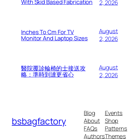
With Skid Based Fabrication
2, 2026
August
Inches To Cm For TV
Monitor And Laptop Sizes
2, 2026
August
醫院覆診輪椅的士接送攻
略：準時到達更省心
2, 2026
Blog
Events
bsbagfactory
About
Shop
FAQs
Patterns
Authors
Themes