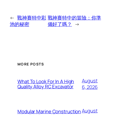
←
戰神賽特中彩
戰神賽特中的冒險：你準
池的秘密
備好了嗎？
→
MORE POSTS
August
What To Look For In A High
Quality Alloy RC Excavator
6, 2026
August
Modular Marine Construction