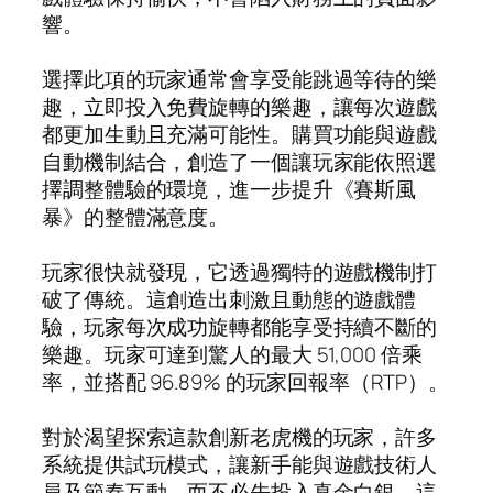
響。
選擇此項的玩家通常會享受能跳過等待的樂
趣，立即投入免費旋轉的樂趣，讓每次遊戲
都更加生動且充滿可能性。購買功能與遊戲
自動機制結合，創造了一個讓玩家能依照選
擇調整體驗的環境，進一步提升《賽斯風
暴》的整體滿意度。
玩家很快就發現，它透過獨特的遊戲機制打
破了傳統。這創造出刺激且動態的遊戲體
驗，玩家每次成功旋轉都能享受持續不斷的
樂趣。玩家可達到驚人的最大 51,000 倍乘
率，並搭配 96.89% 的玩家回報率（RTP）。
對於渴望探索這款創新老虎機的玩家，許多
系統提供試玩模式，讓新手能與遊戲技術人
員及節奏互動，而不必先投入真金白銀。這