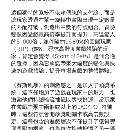
這個獨特的系統不依賴傳統的支付線，而是
讓玩家透過在單一旋轉中實際出現一定數量
的匹配符號，創造出中獎的符號組合。冒險
變數因遊戲最高倍率提升而提升，高達驚人
的51,000倍，並伴隨約96.89%的回歸玩家
（RTP）價格。尋求高難度遊戲體驗的玩
家，肯定會覺得《Storm of Seth》是個合適
的選擇，因為它承諾帶來大幅度的變化與快
速的遊戲體驗，提升每場遊戲的整體體驗。
《賽斯風暴》的刺激感之一是加入了頭獎系
統，這不僅增加了遊戲在玩家中的魅力，也
激勵他們持續輪流抽籤以尋找好運。當玩家
在遊戲中擊中兩個或以上的 JACKPOT 符號
時，這些符號會開啟獎勵關卡或高倍數設
定。這種包含的遊戲層次不僅提升了獲得豐
厚獎勵的機會，也為每次旋轉增添了另一層