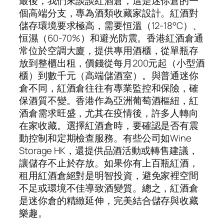
最後，我們來談談紅酒倉，這是迷你倉的一
個高端分支，專為酒類收藏家設計。紅酒對
儲存環境要求極高，需要恒溫（12-18°C）、
恒濕（60-70%）和避光防震。香港紅酒倉通
常位於空調大廈，提供專用酒櫃，從單瓶存
放到整櫃出租，價錢從每月200元起（小型酒
櫃）到數千元（高端儲酒室）。與普通迷你
倉不同，紅酒倉往往有專業監控和保險，確
保酒質不變。香港作為亞洲葡萄酒樞紐，紅
酒倉需求旺盛，尤其在疫情後，許多人轉向
在家收藏。選擇紅酒倉時，要確認是否有震
動控制和定期檢查服務。有些公司如Wine
Storage HK，還提供品酒活動或轉售建議，
讓儲存不止於存放。如果你有上百瓶紅酒，
租用紅酒倉絕對是明智投資，避免家裡空間
不足或環境不佳導致酒變質。總之，紅酒倉
是迷你倉的精緻延伸，完美結合儲存與收藏
樂趣。