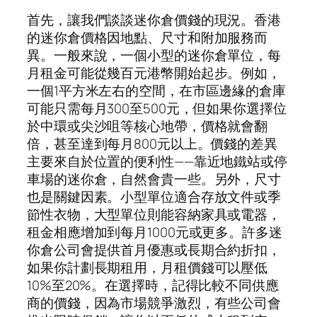
首先，讓我們談談迷你倉價錢的現況。香港
的迷你倉價格因地點、尺寸和附加服務而
異。一般來說，一個小型的迷你倉單位，每
月租金可能從幾百元港幣開始起步。例如，
一個1平方米左右的空間，在市區邊緣的倉庫
可能只需每月300至500元，但如果你選擇位
於中環或尖沙咀等核心地帶，價格就會翻
倍，甚至達到每月800元以上。價錢的差異
主要來自於位置的便利性——靠近地鐵站或停
車場的迷你倉，自然會貴一些。另外，尺寸
也是關鍵因素。小型單位適合存放文件或季
節性衣物，大型單位則能容納家具或電器，
租金相應增加到每月1000元或更多。許多迷
你倉公司會提供首月優惠或長期合約折扣，
如果你計劃長期租用，月租價錢可以壓低
10%至20%。在選擇時，記得比較不同供應
商的價錢，因為市場競爭激烈，有些公司會