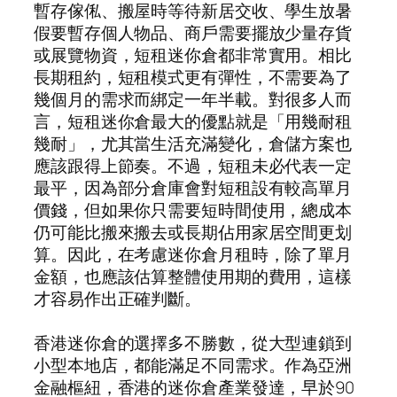
暫存傢俬、搬屋時等待新居交收、學生放暑
假要暫存個人物品、商戶需要擺放少量存貨
或展覽物資，短租迷你倉都非常實用。相比
長期租約，短租模式更有彈性，不需要為了
幾個月的需求而綁定一年半載。對很多人而
言，短租迷你倉最大的優點就是「用幾耐租
幾耐」，尤其當生活充滿變化，倉儲方案也
應該跟得上節奏。不過，短租未必代表一定
最平，因為部分倉庫會對短租設有較高單月
價錢，但如果你只需要短時間使用，總成本
仍可能比搬來搬去或長期佔用家居空間更划
算。因此，在考慮迷你倉月租時，除了單月
金額，也應該估算整體使用期的費用，這樣
才容易作出正確判斷。
香港迷你倉的選擇多不勝數，從大型連鎖到
小型本地店，都能滿足不同需求。作為亞洲
金融樞紐，香港的迷你倉產業發達，早於90