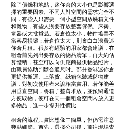
除了價錢和地點，迷你倉的大小也是影響選
擇的重要因素。不同人對空間的需求完全不
同，有些人只需要一個小型空間放幾箱文件
和雜物，有些人則要存放整套傢俬、床褥、
電器或大批貨品。若倉位太小，物件堆疊不
當容易損壞；若倉位太大，則會白白浪費迷
你倉月租。很多有經驗的用家都會建議，在
租倉前先列出要存放的物品清單，再大約估
算體積，甚至可以向供應商提供物品照片，
由職員協助判斷合適尺吋。部分香港迷你倉
更提供搬運、上落貨、紙箱包裝或儲物建
議，對初次使用者來說相當實用。若你能善
用垂直空間，將箱子整齊堆放，並預留通道
方便取物，便可在同一個租倉空間內放入更
多物品，進一步提升性價比。
租倉的流程其實比想像中簡單，但仍需注意
幾點細節。首先，選擇公司後，前往現場查