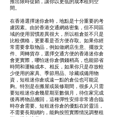
推出限時促銷，讓你以更低的成本租到空
間。
在香港選擇迷你倉時，地點是十分重要的考
慮因素。由於香港交通網絡密集，但不同區
域的使用習慣差異很大，所以租倉並不只是
比較價格，更要看是否方便存取。如果你經
常需要拿取物品，例如做網店生意、擺放文
件、周轉貨存，選擇交通方便的香港迷你倉
會更實際，哪怕迷你倉價錢稍高，也能節省
時間和運輸成本。相反，如果你只是存放較
少使用的家具、季節用品、珍藏或備用物
資，短租迷你倉或遠一點的倉位也可能足
夠。特別是在搬屋或裝修期間，很多人只需
要短租迷你倉幾星期至數個月，待住家完成
後再將物品搬回，這種彈性安排非常適合臨
時存倉需要。短租迷你倉的優點在於靈活，
不需要長期綁約，能夠按照實際情況調整租