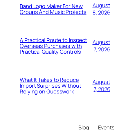
August
Band Logo Maker For New
Groups And Music Projects
8, 2026
A Practical Route to Inspect
August
Overseas Purchases with
7, 2026
Practical Quality Controls
What It Takes to Reduce
August
Import Surprises Without
7, 2026
Relying on Guesswork
Blog
Events