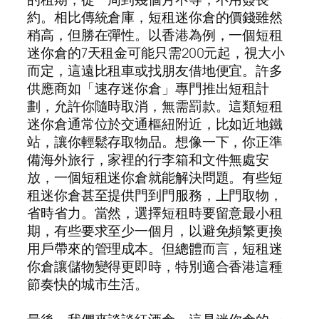
約。相比傳統倉庫，短租迷你倉的價錢雖然
稍高，但勝在彈性。以香港為例，一個短租
迷你倉的7天租金可能只需200元起，視大小
而定，這遠比租車或找朋友借地便宜。許多
供應商如「速存迷你倉」專門推出短租計
劃，允許你隨時取消，無需罰款。這類短租
迷你倉通常位於交通樞紐附近，比如近地鐵
站，讓你輕鬆存取物品。想像一下，你正準
備海外旅行，家裡的行李箱和文件無處安
放，一個短租迷你倉就能解決問題。有些短
租迷你倉甚至提供門到門服務，上門取物，
省時省力。當然，選擇短租時要留意最小租
期，有些要求至少一個月，以避免頻繁更換
用戶帶來的管理成本。但總體而言，短租迷
你倉讓儲物變得更即時，特別適合香港這種
節奏快的城市生活。