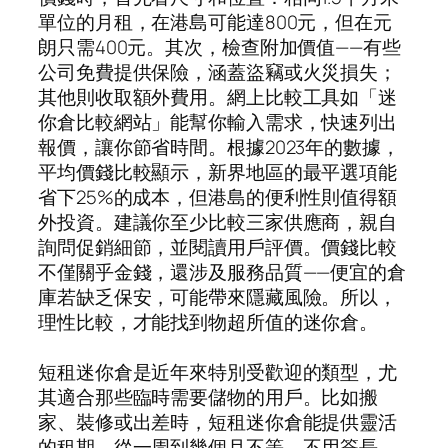
單位的月租，在港島可能達800元，但在元
朗只需400元。其次，檢查附加價值——有些
公司免費提供保險，涵蓋盜竊或火災損失；
其他則收取額外費用。網上比較工具如「迷
你倉比較網站」能幫你輸入需求，快速列出
報價，讓你節省時間。根據2023年的數據，
平均價錢比較顯示，新界地區的最平選項能
省下25%的成本，但港島的便利性則值得額
外投資。建議你至少比較三家供應商，親自
詢問促銷細節，並閱讀用戶評價。價錢比較
不僅關乎金錢，還涉及服務品質——便宜的倉
庫若缺乏保安，可能帶來隱藏風險。所以，
理性比較，才能找到物超所值的迷你倉。
短租迷你倉是近年來特別受歡迎的類型，尤
其適合那些臨時需要儲物的用戶。比如搬
家、裝修或出差時，短租迷你倉能提供靈活
的租期，從一周到幾個月不等，不用簽長