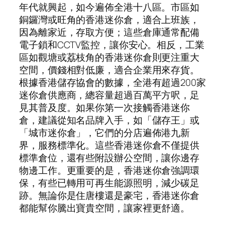
年代就興起，如今遍佈全港十八區。市區如
銅鑼灣或旺角的香港迷你倉，適合上班族，
因為離家近，存取方便；這些倉庫通常配備
電子鎖和CCTV監控，讓你安心。相反，工業
區如觀塘或荔枝角的香港迷你倉則更注重大
空間，價錢相對低廉，適合企業用來存貨。
根據香港儲存協會的數據，全港有超過200家
迷你倉供應商，總容量超過百萬平方呎，足
見其普及度。如果你第一次接觸香港迷你
倉，建議從知名品牌入手，如「儲存王」或
「城市迷你倉」，它們的分店遍佈港九新
界，服務標準化。這些香港迷你倉不僅提供
標準倉位，還有些附設辦公空間，讓你邊存
物邊工作。更重要的是，香港迷你倉強調環
保，有些已轉用可再生能源照明，減少碳足
跡。無論你是住唐樓還是豪宅，香港迷你倉
都能幫你騰出寶貴空間，讓家裡更舒適。