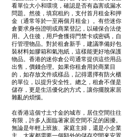
看單位大小和環境，確認是否有蟲害或漏水
問題。然後，填寫租約，支付首月租金和押
金（通常等於一至兩個月租金）。有些迷你
倉要求身份證明或商業登記，以確保合法使
用。入住後，用戶會獲得門禁卡或密碼，自
行管理物品。對於租倉新手，建議準備好包
裝材料如膠箱和氣泡紙，這樣能更好地保護
物品。香港的迷你倉公司通常提供這些用品
出售，價錢合理。如果你租倉用於商業目
的，如存放文件或樣品，記得選擇有防火櫃
的單位，以提升安全性。總之，租倉不僅是
儲存，更是生活優化的方式，讓你擺脫家居
雜亂的煩惱。
在香港這個寸土寸金的城市，居住空間往往
有限，許多人面臨著家居空間不足的困擾。
無論是年輕上班族、家庭主婦，還是小企業
主，大家都需要一個額外的儲存空間來安置