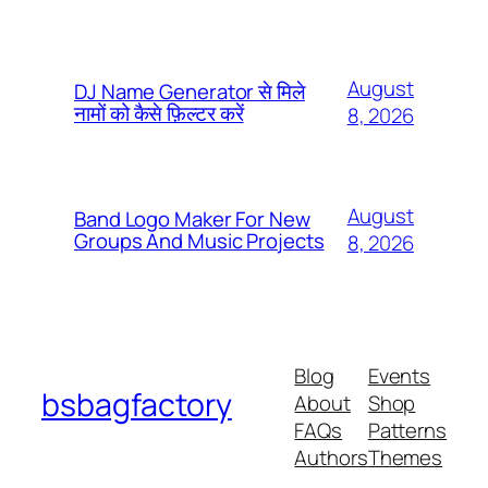
August
DJ Name Generator से मिले
नामों को कैसे फ़िल्टर करें
8, 2026
August
Band Logo Maker For New
Groups And Music Projects
8, 2026
Blog
Events
bsbagfactory
About
Shop
FAQs
Patterns
Authors
Themes