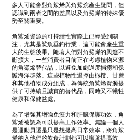
多人可能會對角鯊烯與角鯊烷產生疑問，但
認識到兩者之間的差異以及角鯊烯的特殊優
勢至關重要。
角鯊烯資源的可持續性實際上已經受到關
注，尤其是鯊魚垂釣行業，這可能會產生重
大的生態後果。隨著人們對角鯊烯的興趣不
斷擴大，一些消費者目前正在考慮植物來源
的角鯊烯替代品，以避免加劇過度捕撈和保
護海洋群落。這些植物性選擇由橄欖、甘蔗
和其他植物成分組成，為傳統角鯊烯資源提
供了可持續且誠實的替代品，同時又不犧牲
健康和保健益處。
為了增強其增強免疫力和肝臟保護功效，角
鯊烯被認為可以提高工作效率。無論一個人
是運動員還是只是想提高日常效率，將角鯊
烯納入他們的飲食計劃都可以顯著提高效