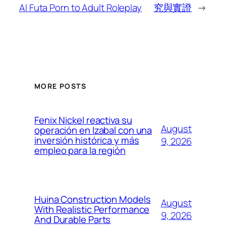
AI Futa Porn to Adult Roleplay
究與實證
→
MORE POSTS
Fenix Nickel reactiva su
August
operación en Izabal con una
inversión histórica y más
9, 2026
empleo para la región
Huina Construction Models
August
With Realistic Performance
9, 2026
And Durable Parts