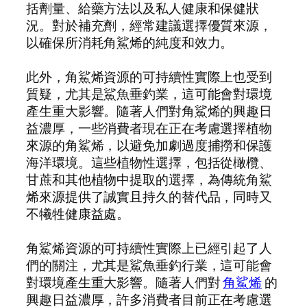
括劑量、給藥方法以及私人健康和保健狀
況。對於補充劑，經常建議選擇優質來源，
以確保所消耗角鯊烯的純度和效力。
此外，角鯊烯資源的可持續性實際上也受到
質疑，尤其是鯊魚垂釣業，這可能會對環境
產生重大影響。隨著人們對角鯊烯的興趣日
益濃厚，一些消費者現在正在考慮選擇植物
來源的角鯊烯，以避免加劇過度捕撈和保護
海洋環境。這些植物性選擇，包括從橄欖、
甘蔗和其他植物中提取的選擇，為傳統角鯊
烯來源提供了誠實且持久的替代品，同時又
不犧牲健康益處。
角鯊烯資源的可持續性實際上已經引起了人
們的關注，尤其是鯊魚垂釣行業，這可能會
對環境產生重大影響。隨著人們對
角鯊烯
的
興趣日益濃厚，許多消費者目前正在考慮選